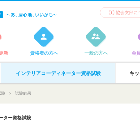
協会支部に
更新
資格者の方へ
一般の方へ
会
インテリア
コーディネーター
資格試験
キッ
試験
試験結果
ーター資格試験