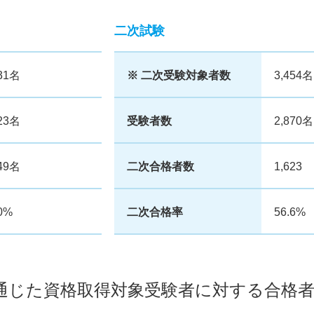
二次試験
731名
※ 二次受験対象者数
3,45
023名
受験者数
2,87
049名
二次合格者数
1,623
0%
二次合格率
56.6%
通じた資格取得対象受験者に対する合格者