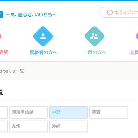
協会支部に
更新
資格者の方へ
一般の方へ
会
お知らせ一覧
覧
関東甲信越
中部
関西
九州
沖縄