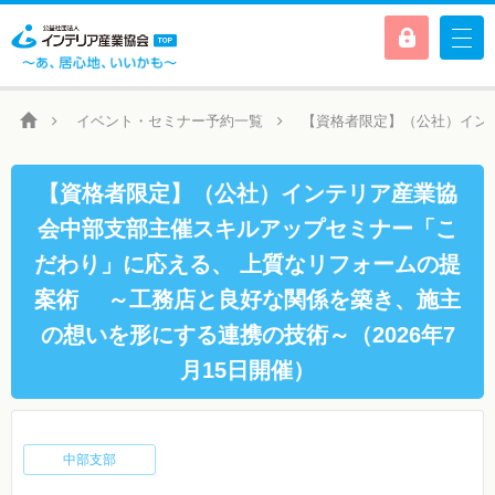
イベント・セミナー予約一覧
【資格者限定】（公社）インテ
【資格者限定】（公社）インテリア産業協
会中部支部主催スキルアップセミナー「こ
だわり」に応える、 上質なリフォームの提
案術 ～工務店と良好な関係を築き、施主
の想いを形にする連携の技術～（2026年7
月15日開催）
中部支部