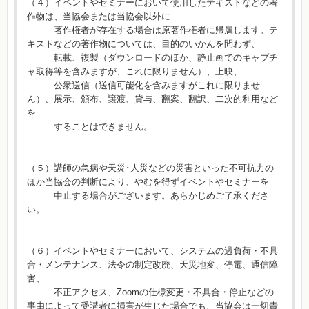
（４）イベントやセミナーにおいて使用したテキストなどの著
作物は、当協会または当協会以外に
著作権者が存在する場合は原著作権者に帰属します。テ
キストなどの著作物については、目的のいかんを問わず、
転載、複製（ダウンロードのほか、静止画でのキャプチ
ャ取得等を含みますが、これに限りません）、上映、
公衆送信（送信可能化を含みますがこれに限りませ
ん）、展示、頒布、譲渡、貸与、翻案、翻訳、二次的利用など
を
することはできません。
（５）講師の急病や天災･人災などの災害といった不可抗力の
ほか当協会の判断により、やむを得ずイベントやセミナーを
中止する場合がございます。あらかじめご了承くださ
い。
（６）イベントやセミナーにおいて、システムの過負荷・不具
合・メンテナンス、法令の制定改廃、天災地変、停電、通信障
害、
不正アクセス、Zoomの仕様変更・不具合・停止などの
事由によって受講者に損害が生じた場合でも、当協会は一切責