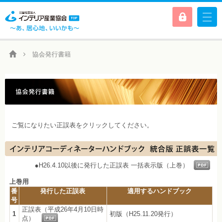
協会発行書籍
ご覧になりたい正誤表をクリックしてください。
●H26.4.10以後に発行した正誤表 一括表示版（上巻）
上巻用
番
発行した正誤表
適用するハンドブック
号
正誤表（平成26年4月10日時
1
初版（H25.11.20発行）
点）