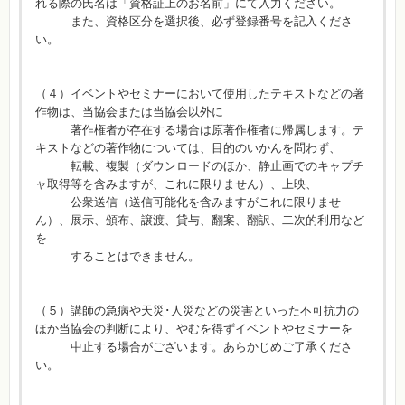
れる際の氏名は「資格証上のお名前」にて入力ください。
また、資格区分を選択後、必ず登録番号を記入くださ
い。
（４）イベントやセミナーにおいて使用したテキストなどの著
作物は、当協会または当協会以外に
著作権者が存在する場合は原著作権者に帰属します。テ
キストなどの著作物については、目的のいかんを問わず、
転載、複製（ダウンロードのほか、静止画でのキャプチ
ャ取得等を含みますが、これに限りません）、上映、
公衆送信（送信可能化を含みますがこれに限りませ
ん）、展示、頒布、譲渡、貸与、翻案、翻訳、二次的利用など
を
することはできません。
（５）講師の急病や天災･人災などの災害といった不可抗力の
ほか当協会の判断により、やむを得ずイベントやセミナーを
中止する場合がございます。あらかじめご了承くださ
い。