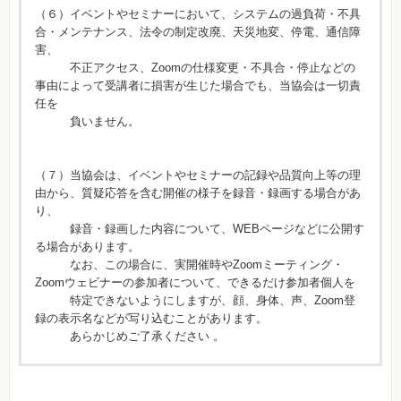
（６）イベントやセミナーにおいて、システムの過負荷・不具
合・メンテナンス、法令の制定改廃、天災地変、停電、通信障
害、
不正アクセス、Zoomの仕様変更・不具合・停止などの
事由によって受講者に損害が生じた場合でも、当協会は一切責
任を
負いません。
（７）当協会は、イベントやセミナーの記録や品質向上等の理
由から、質疑応答を含む開催の様子を録音・録画する場合があ
り、
録音・録画した内容について、WEBページなどに公開す
る場合があります。
なお、この場合に、実開催時やZoomミーティング・
Zoomウェビナーの参加者について、できるだけ参加者個人を
特定できないようにしますが、顔、身体、声、Zoom登
録の表示名などが写り込むことがあります。
あらかじめご了承ください 。