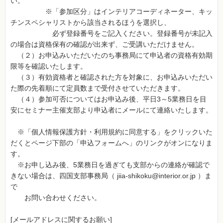
い。
※「参加区分」はインテリアコーディネーター、キッ
チンスペシャリストから該当されるほうを選択し、
必ず登録番号をご記入ください。登録番号が未記入
の場合は資格保有の確認が出来ず、ご受講いただけません。
（２）お申込みいただいたのち事務局にて申込者の資格有効期
限等を確認いたします。
（３）有効資格者と確認された方を対象に、お申込みいただい
た際の先着順にて定員数まで受付させていただきます。
（４）参加可否についてはお申込み後、平日3～5業務日を目
安にセミナー主催支部より申込者にメールにて連絡いたします。
※「個人情報保護方針・利用規約に同意する」をクリックいた
だくとページ下部の「申込フォームへ」のリンクがオンになりま
す。
※お申し込み後、5業務日を過ぎても支部からの連絡が確認で
きない場合は、四国支部事務局（ jiia-shikoku@interior.or.jp ）ま
で
お問い合わせください。
[メールアドレスに関するお願い]