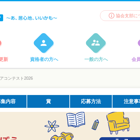
協会支部に
更新
資格者の方へ
一般の方へ
会
アコンテスト2026
募集内容
賞
応募方法
注意事