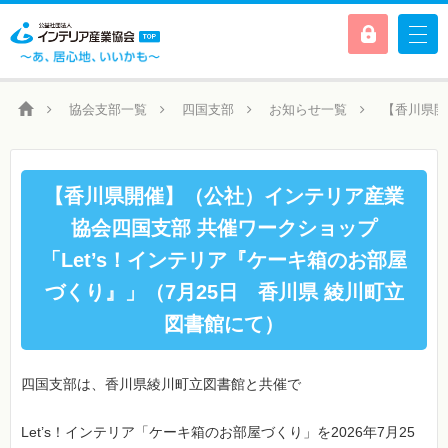
協会支部一覧
四国支部
お知らせ一覧
【香川県開
【香川県開催】（公社）インテリア産業
協会四国支部 共催ワークショップ
「Let’s！インテリア『ケーキ箱のお部屋
づくり』」（7月25日 香川県 綾川町立
図書館にて）
四国支部は、香川県綾川町立図書館と共催で
Let’s！インテリア「ケーキ箱のお部屋づくり」を2026年7月25