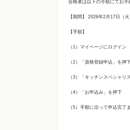
合格者は以下の手順にてお手
【期間】
2026
年
2
月
17
日（火
【手順】
（
1
）マイページにログイ
（
2
）「資格登録申込」を押
（
3
）「キッチンスペシャリ
（
4
）「お申込み」を押下
（
5
）手順に沿って申込完了