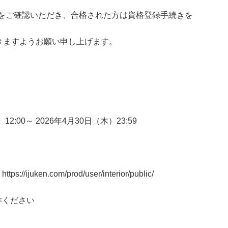
をご確認いただき、合格された方は資格登録手続きを
きますようお願い申し上げます。
）
12:00
～
2026
年
4
月
30
日（木）
23:59
ン
https://ijuken.com/prod/user/interior/public/
作ください