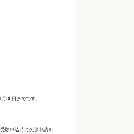
4
月
30
日までです。
、受験申込時に免除申請を