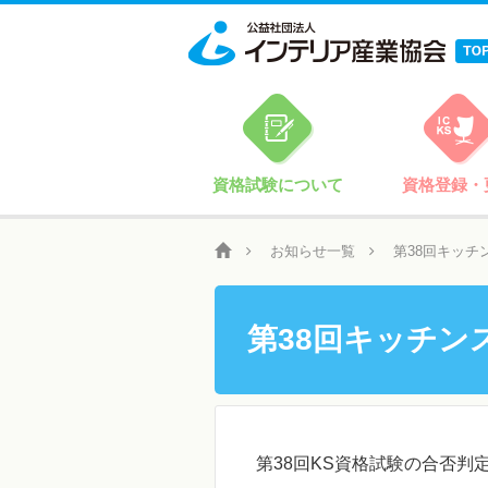
資格試験について
資格登録・
お知らせ一覧
第38回キッチ
第38回キッチ
第
38
回
KS
資格試験の合否判