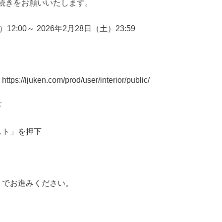
続きをお願いいたします。
）
12:00
～
2026
年
2
月
28
日（土）
23:59
ン
https://ijuken.com/prod/user/interior/public/
下
スト」を押下
までお進みください。