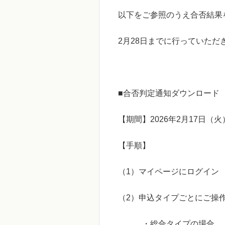
以下をご参照のうえ合否結果
2
月
28
日までに行っていただ
■
合否判定通知ダウンロード
【期間】
2026
年
2
月
17
日（火
【手順】
（
1
）マイページにログイ
（
2
）申込タイプごとにご操
・総合タイプの場合