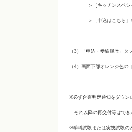
＞［キッチンスペシャリ
＞［申込はこちら］
（
3
）「申込・受験履歴」タ
（
4
）画面下部オレンジ色の
※
必ず合否判定通知をダウン
それ以降の再交付等はでき
※
学科試験または実技試験の