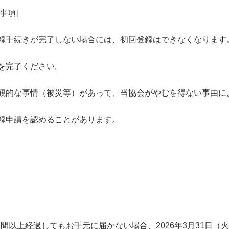
事項
]
録手続きが完了しない場合には、初回登録はできなくなります
を完了ください。
観的な事情（被災等）があって、当協会がやむを得ない事由に
録申請を認めることがあります。
週間以上経過してもお手元に届かない場合、
2026
年
3
月
31
日（火