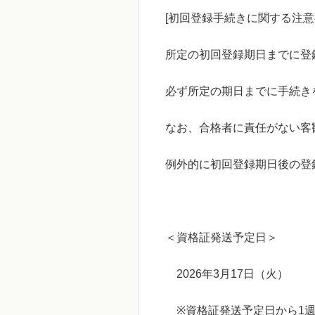
[
初回登録手続きに関する注意
所定の初回登録期日までに登
必ず所定の期日までに手続き
なお、合格者に責任がない客
例外的に初回登録期日後の登
＜資格証発送予定日＞
2026
年
3
月
17
日（火）
※
資格証発送予定日から
1