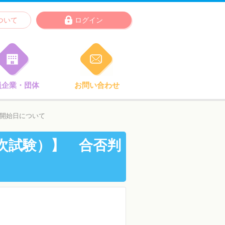
ついて
ログイン
員企業・団体
お問い合わせ
ド開始日について
次試験）】 合否判
、